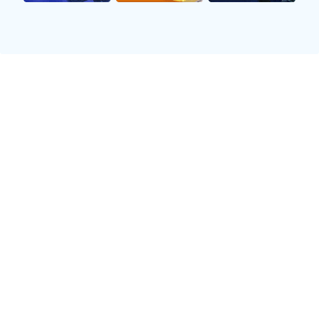
此外，还有一些年轻新星如哈兰德、姆巴佩等，他们迅速崛
起并展现出巨大的潜力。在国家队和俱乐部中，这些年轻球
员已经证明了自己的实力，为未来的发展奠定了良好的基
础。他们不仅帮助球队赢得比赛，也为团队注入了新的活
力。
2、社会文化影响
当代足球明星不仅在场上表现突出，更是在社会文化领域产
生深远影响。这些顶级运动员常常利用自己的知名度参与各
种慈善活动，通过捐款、义演等方式回馈社会。例如，C罗