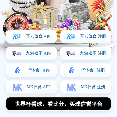
Posted On:
2025-12-05 00:02:10
当代足球明星以其卓越的球技和超凡的影响力，在全球范围
内赢得了无数球迷的喜爱与尊敬。本文将从四个方面对这些
足球巨星的成就与影响力进行全面分析。首先，探讨他们在
场上取得的辉煌成绩及其对各自球队的重要性；其次，分析
他们在社会文化层面所产生的积极影响，包括慈善事业和青
少年培养等；然后，讨论他们在商业价值上的巨大潜力，如
代言活动和品牌建设；最后，深入了解他们如何通过社交媒
体与球迷互动，并提升个人品牌形象。通过这四个方面，我
们将全面揭示当代足球明星们不仅仅是运动员，更是社会中
的重要角色。
1、场上成就与团队贡献
当代足球明星以出色的技术水平和领导能力，在比赛中展现
了超凡的竞技状态。他们不仅为自己的球队带来了许多荣